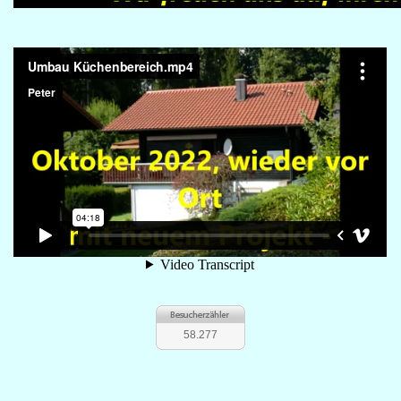
58.277