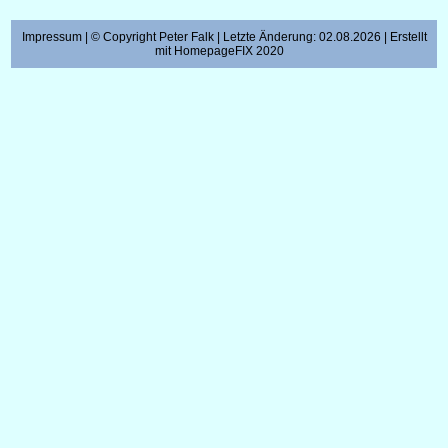
Impressum
| © Copyright Peter Falk | Letzte Änderung: 02.08.2026 | Erstellt
mit
HomepageFIX 2020