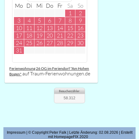
Mo
Di
Mi
Do
Fr
Sa
So
1
2
3
4
5
6
7
8
9
10
11
12
13
14
15
16
17
18
19
20
21
22
23
24
25
26
27
28
29
30
31
Ferienwohnung 26 OG im Feriendorf "Am Hohen
auf Traum-Ferienwohnungen.de
Bogen"
58.312
Impressum
| © Copyright Peter Falk | Letzte Änderung: 02.08.2026 | Erstellt
mit
HomepageFIX 2020