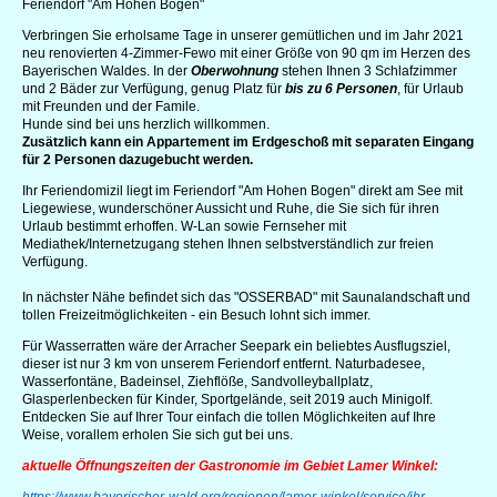
Feriendorf "Am Hohen Bogen"
Verbringen Sie erholsame Tage in unserer gemütlichen und im Jahr 2021
neu renovierten 4-Zimmer-Fewo mit einer Größe von 90 qm im Herzen des
Bayerischen Waldes.
In der
Oberwohnung
stehen Ihnen 3 Schlafzimmer
und 2 Bäder zur Verfügung, genug Platz für
bis zu 6 Personen
,
für Urlaub
mit Freunden und der Famile.
Hunde sind bei uns herzlich willkommen.
Zusätzlich kann ein Appartement im Erdgeschoß mit separaten Eingang
für 2 Personen dazugebucht werden.
Ihr Feriendomizil liegt im Feriendorf "Am Hohen Bogen" direkt am See mit
Liegewiese, wunderschöner Aussicht und Ruhe, die Sie sich für ihren
Urlaub bestimmt erhoffen. W-Lan sowie Fernseher mit
Mediathek/Internetzugang stehen Ihnen selbstverständlich zur freien
Verfügung.
In nächster Nähe befindet sich das "OSSERBAD" mit Saunalandschaft und
tollen Freizeitmöglichkeiten - ein Besuch lohnt sich immer.
Für Wasserratten wäre der Arracher Seepark ein beliebtes Ausflugsziel,
dieser ist nur 3 km von unserem Feriendorf entfernt. Naturbadesee,
Wasserfontäne, Badeinsel, Ziehflöße, Sandvolleyballplatz,
Glasperlenbecken für Kinder, Sportgelände, seit 2019 auch Minigolf.
Entdecken Sie auf Ihrer Tour einfach die tollen Möglichkeiten auf Ihre
Weise, vorallem erholen Sie sich gut bei uns.
aktuelle Öffnungszeiten der Gastronomie im Gebiet Lamer Winkel: